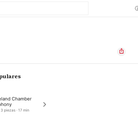
pulares
eland Chamber
phony
 3 piezas · 17 min