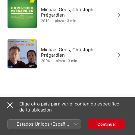
Michael Gees, Christoph
Prégardien
2019 · 1 pieza · 3 min
Michael Gees, Christoph
Prégardien
2000 · 1 pieza · 3 min
México
English (UK)
Elige otro país para ver el contenido específico
de tu ubicación
Copyright © 2026
Apple Inc.
Todos los derechos reservados.
Términos del servicio de Internet
Apple Music y privacidad
Estados Unidos (Español
Continuar
Advertencia sobre cookies
Soporte
Comentarios
México)