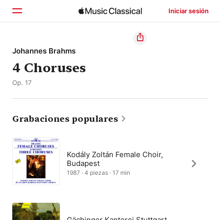
Iniciar sesión
Inicio
Johannes Brahms
4 Choruses
Explorar
Op. 17
Buscar
Grabaciones populares
Kodály Zoltán Female Choir,
Budapest
1987 · 4 piezas · 17 min
Gächinger Kantorei Stuttgart,