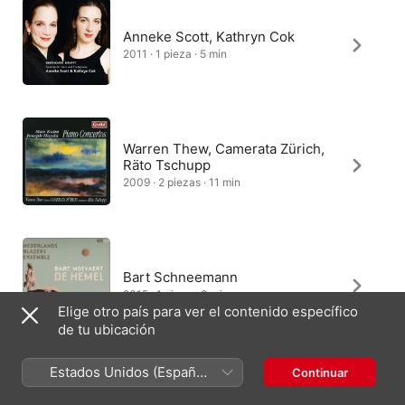
Anneke Scott, Kathryn Cok
2011 · 1 pieza · 5 min
Warren Thew, Camerata Zürich,
Räto Tschupp
2009 · 2 piezas · 11 min
Bart Schneemann
2015 · 1 pieza · 3 min
Elige otro país para ver el contenido específico
de tu ubicación
Estados Unidos (Español
Continuar
México)