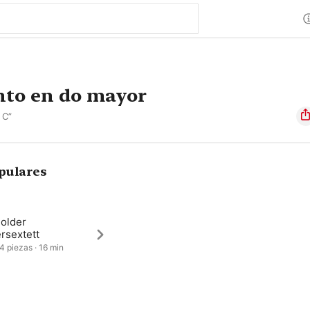
nto en do mayor
 C”
pulares
older
rsextett
 4 piezas · 16 min