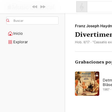
Buscar
Franz Joseph Haydn
Divertime
Inicio
Explorar
Hob. II/17 · “Cassatio ex
Grabaciones po
Detm
Bläse
1987 ·