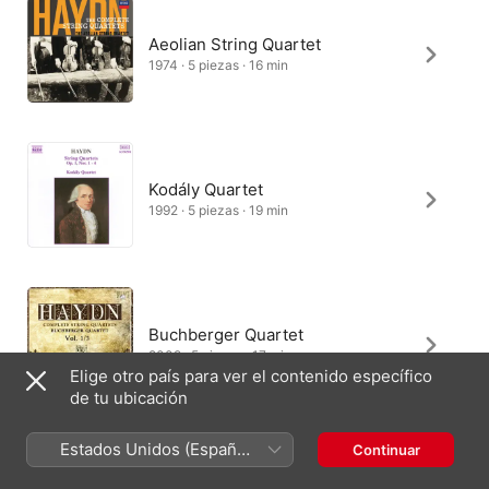
Aeolian String Quartet
1974 · 5 piezas · 16 min
Kodály Quartet
1992 · 5 piezas · 19 min
Buchberger Quartet
2009 · 5 piezas · 17 min
Elige otro país para ver el contenido específico
de tu ubicación
Estados Unidos (Español
Continuar
México)
Leipziger Streichquartett