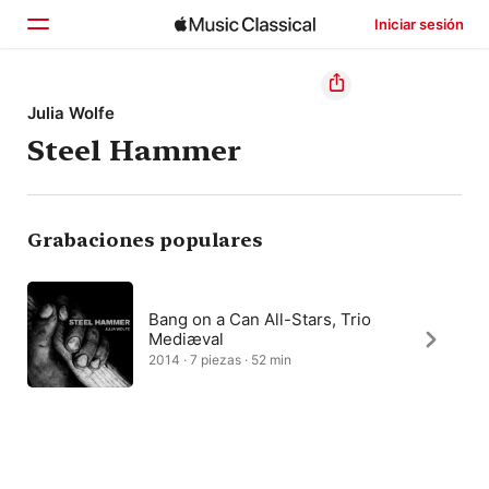
Iniciar sesión
Inicio
Julia Wolfe
Steel Hammer
Explorar
Buscar
Grabaciones populares
Bang on a Can All-Stars, Trio
Mediæval
2014 · 7 piezas · 52 min