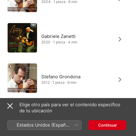
2004 · 1 pieza · 6 min
Gabriele Zanetti
2020 · 1 pieza · 4 min
Stefano Grondona
2012 · 1 pieza · 6 min
Elige otro país para ver el contenido específico
de tu ubicación
Estados Unidos (Español
Continuar
México
English (UK)
México)