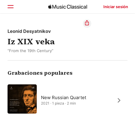
Iniciar sesión
Inicio
Leonid Desyatnikov
Iz XIX veka
Explorar
“From the 19th Century”
Buscar
Grabaciones populares
New Russian Quartet
2021 · 1 pieza · 2 min