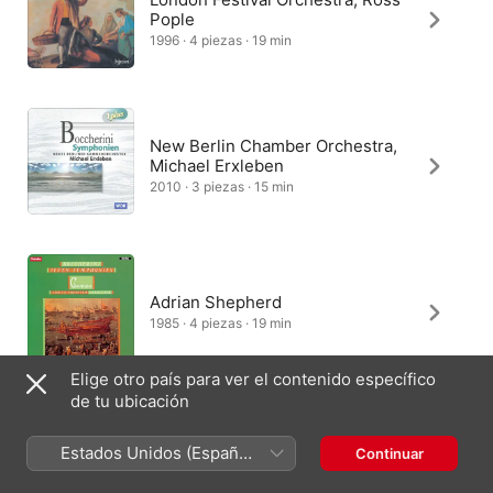
Pople
1996 · 4 piezas · 19 min
New Berlin Chamber Orchestra,
Michael Erxleben
2010 · 3 piezas · 15 min
Adrian Shepherd
1985 · 4 piezas · 19 min
Elige otro país para ver el contenido específico
de tu ubicación
Academia Montis Regalis, Luigi
Estados Unidos (Español
Continuar
Mangiocavallo
México)
2000 · 3 piezas · 14 min