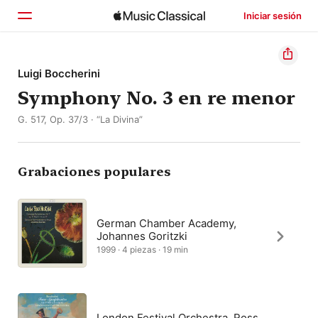
Iniciar sesión
Inicio
Luigi Boccherini
Symphony No. 3 en re menor
Explorar
G. 517, Op. 37/3 · “La Divina”
Buscar
Grabaciones populares
German Chamber Academy,
Johannes Goritzki
1999 · 4 piezas · 19 min
London Festival Orchestra, Ross