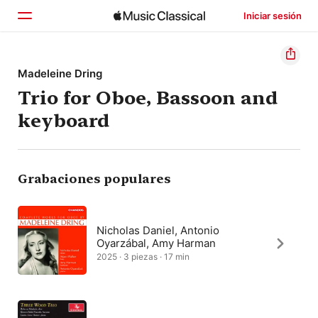
Iniciar sesión
Inicio
Madeleine Dring
Trio for Oboe, Bassoon and
Explorar
keyboard
Buscar
Grabaciones populares
Nicholas Daniel, Antonio
Oyarzábal, Amy Harman
2025 · 3 piezas · 17 min