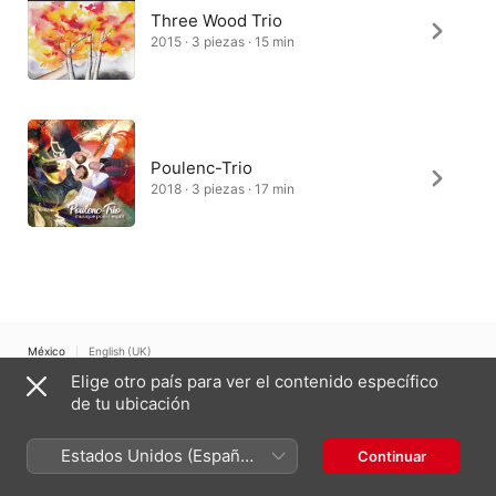
Three Wood Trio
2015 · 3 piezas · 15 min
Poulenc-Trio
2018 · 3 piezas · 17 min
México
English (UK)
Elige otro país para ver el contenido específico
Copyright © 2026
Apple Inc.
Todos los derechos reservados.
de tu ubicación
Términos del servicio de Internet
Apple Music y privacidad
Advertencia sobre cookies
Soporte
Comentarios
Estados Unidos (Español
Continuar
México)