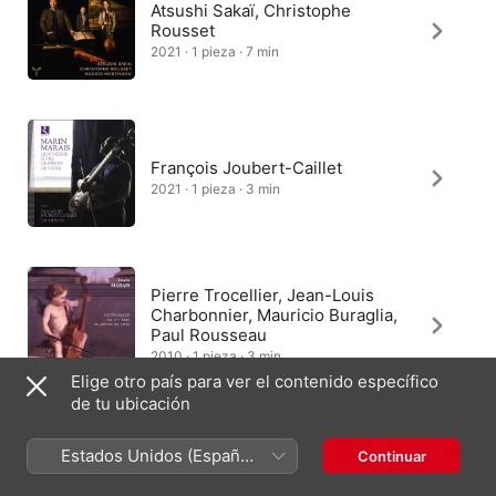
Atsushi Sakaï, Christophe
Rousset
2021 · 1 pieza · 7 min
François Joubert-Caillet
2021 · 1 pieza · 3 min
Pierre Trocellier, Jean-Louis
Charbonnier, Mauricio Buraglia,
Paul Rousseau
2010 · 1 pieza · 3 min
Elige otro país para ver el contenido específico
de tu ubicación
Estados Unidos (Español
Continuar
Hille Perl, Lee Santana
México)
2007 · 1 pieza · 4 min