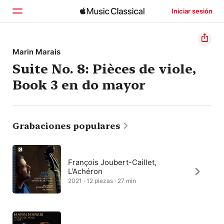
Iniciar sesión
Inicio
Marin Marais
Suite No. 8: Pièces de viole,
Explorar
Book 3 en do mayor
Buscar
Grabaciones populares
François Joubert-Caillet,
L'Achéron
2021 · 12 piezas · 27 min