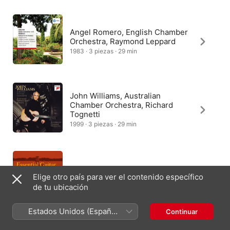
Angel Romero, English Chamber
Orchestra, Raymond Leppard
1983 · 3 piezas · 29 min
John Williams, Australian
Chamber Orchestra, Richard
Tognetti
1999 · 3 piezas · 29 min
Ensemble Ottocento
Elige otro país para ver el contenido específico
2007 · 3 piezas · 31 min
de tu ubicación
Estados Unidos (Español
Continuar
México)