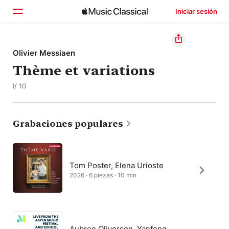
Iniciar sesión
Inicio
Olivier Messiaen
Thème et variations
Explorar
I/ 10
Buscar
Grabaciones populares
Tom Poster, Elena Urioste
2026 · 6 piezas · 10 min
Aubree Oliverson, Yanfeng