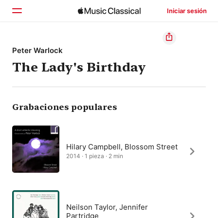
Iniciar sesión
Inicio
Peter Warlock
The Lady's Birthday
Explorar
Buscar
Grabaciones populares
Hilary Campbell, Blossom Street
2014 · 1 pieza · 2 min
Neilson Taylor, Jennifer
Partridge