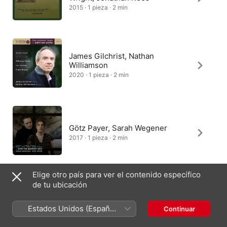
2015 · 1 pieza · 2 min
James Gilchrist, Nathan
Williamson
2020 · 1 pieza · 2 min
Götz Payer, Sarah Wegener
2017 · 1 pieza · 2 min
Elige otro país para ver el contenido específico
de tu ubicación
Francesca Federico ÓMurchú,
Dan Franklin Smith
Estados Unidos (Español
Continuar
2025 · 1 pieza · 2 min
México)