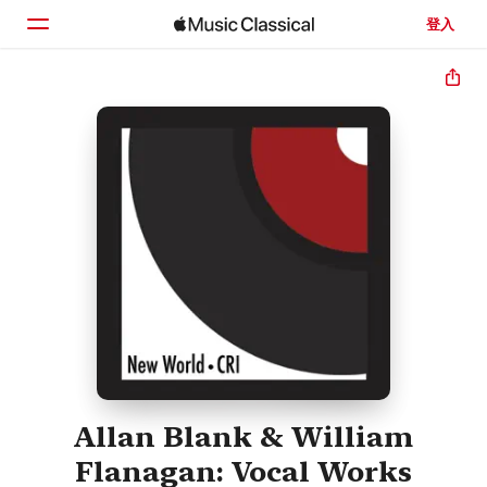
登入
首頁
瀏覽
搜尋
Allan Blank & William
Flanagan: Vocal Works