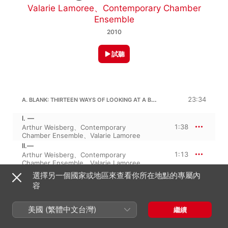
Valarie Lamoree
、
Contemporary Chamber
Ensemble
2010
試聽
A. BLANK: THIRTEEN WAYS OF LOOKING AT A BLACKBIRD
23:34
I. —
1:38
Arthur Weisberg
、
Contemporary
Chamber Ensemble
、
Valarie Lamoree
II.—
1:13
Arthur Weisberg
、
Contemporary
Chamber Ensemble
、
Valarie Lamoree
III. —
選擇另一個國家或地區來查看你所在地點的專屬內
1:16
Arthur Weisberg
、
Contemporary
容
Chamber Ensemble
、
Valarie Lamoree
IV. —
美國 (繁體中文台灣)
1:55
繼續
Valarie Lamoree
、
Contemporary Chamber
Ensemble
、
Arthur Weisberg