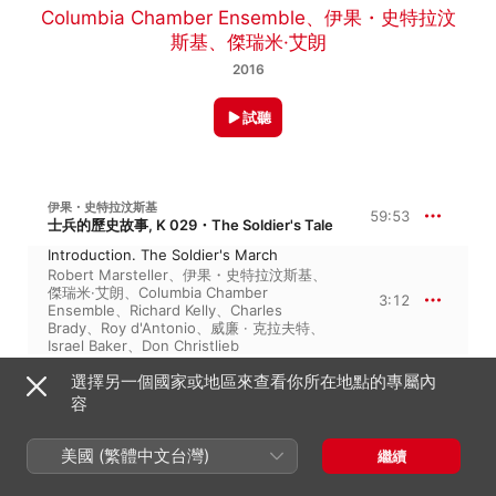
Columbia Chamber Ensemble
、
伊果・史特拉汶
斯基
、
傑瑞米·艾朗
2016
試聽
伊果・史特拉汶斯基
59:53
士兵的歷史故事, K 029・The Soldier's Tale
Introduction. The Soldier's March
Robert Marsteller
、
伊果・史特拉汶斯基
、
傑瑞米·艾朗
、
Columbia Chamber
3:12
Ensemble
、
Richard Kelly
、
Charles
Brady
、
Roy d'Antonio
、
威廉 · 克拉夫特
、
Israel Baker
、
Don Christlieb
Airs by a Stream
選擇另一個國家或地區來查看你所在地點的專屬內
傑瑞米·艾朗
、
Columbia Chamber
Ensemble
、
伊果・史特拉汶斯基
、
威廉 · 克
容
7:34
拉夫特
、
Robert Marsteller
、
Charles
Brady
、
Richard Kelly
、
Roy d'Antonio
、
美國 (繁體中文台灣)
Don Christlieb
、
Israel Baker
繼續
The Soldier's March (Reprise I)
傑瑞米·艾朗
、
Columbia Chamber