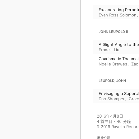
Exasperating Perpet
Evan Ross Solomon
JOHN LEUPOLD II
A Slight Angle to th
Francis Liu
Charismatic Thauma
Noelle Drewes
、
Zac 
LEUPOLD, JOHN
Envisaging a Supercl
Dan Shomper
、
Grac
2016年4月8日

4 首曲目・46 分鐘

℗ 2016 Ravello Recor
唱片公司