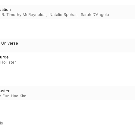
uation
、
R. Timothy McReynolds
、
Natalie Spehar
、
Sarah D'Angelo
e Universe
turge
Hollister
uster
e Eun Hae Kim
ds