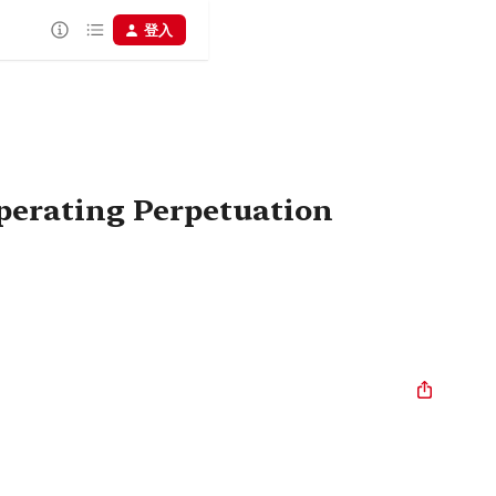
登入
sperating Perpetuation