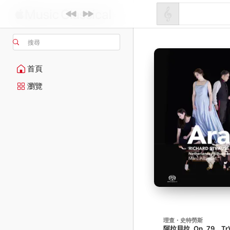
搜尋
首頁
瀏覽
理查・史特勞斯
阿拉貝拉, Op. 79，TrV