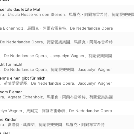
ser als das letzte Mal
ra
、
Ursula Hesse von den Steinen
、
馬爾克・阿爾布雷希特
、
荷蘭愛樂樂
a Eichenholz
、
馬爾克・阿爾布雷希特
、
De Nederlandse Opera
De Nederlandse Opera
、
荷蘭愛樂樂團
、
馬爾克・阿爾布雷希特
、
De Nederlandse Opera
、
Jacquelyn Wagner
、
荷蘭愛樂樂團
cht für mich!
、
De Nederlandse Opera
、
荷蘭愛樂樂團
、
Jacquelyn Wagner
enn’s einen gibt für mich
、
荷蘭愛樂樂團
、
De Nederlandse Opera
、
Jacquelyn Wagner
n vom Elemer
ra
、
Agneta Eichenholz
、
馬爾克・阿爾布雷希特
、
荷蘭愛樂樂團
elyn Wagner
、
馬爾克・阿爾布雷希特
、
De Nederlandse Opera
ine Kinder
ra
、
夏洛特 · 瑪喬諾
、
荷蘭愛樂樂團
、
馬爾克・阿爾布雷希特
 Kerl!