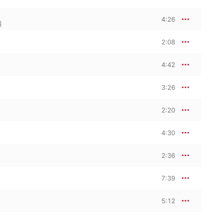
4:26
團
2:08
4:42
3:26
2:20
4:30
2:36
7:39
5:12