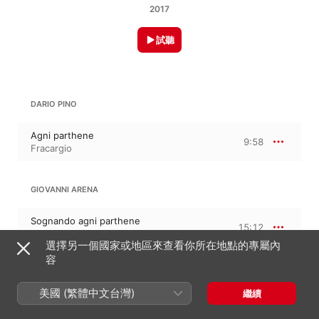
2017
試聽
DARIO PINO
Agni parthene
9:58
Fracargio
GIOVANNI ARENA
Sognando agni parthene
15:12
Fracargio
選擇另一個國家或地區來查看你所在地點的專屬內
容
2017年1月15日

美國 (繁體中文台灣)
繼續
2 首曲目・25 分鐘

℗ 2016 DIAPHONIA RECORDS