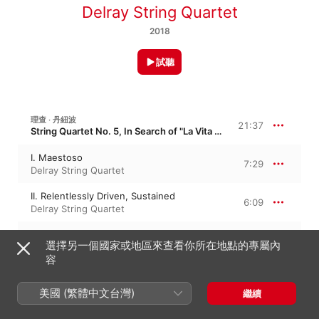
Delray String Quartet
2018
試聽
理查 ‧ 丹紐波
21:37
String Quartet No. 5, In Search of "La Vita Nuova"
I. Maestoso
7:29
Delray String Quartet
II. Relentlessly Driven, Sustained
6:09
Delray String Quartet
III. Adagio, cantabile
7:58
選擇另一個國家或地區來查看你所在地點的專屬內
Delray String Quartet
容
理查 ‧ 丹紐波
28:25
美國 (繁體中文台灣)
第六號弦樂四重奏, Addio
繼續