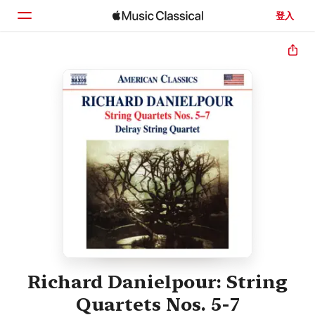
登入
首頁
瀏覽
搜尋
Richard Danielpour: String
Quartets Nos. 5-7