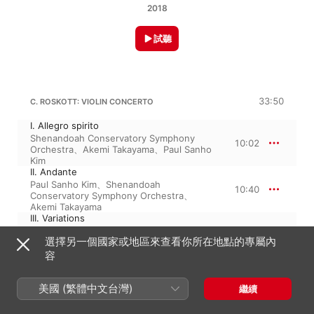
2018
試聽
33:50
C. ROSKOTT: VIOLIN CONCERTO
I. Allegro spirito
Shenandoah Conservatory Symphony
10:02
Orchestra
、
Akemi Takayama
、
Paul Sanho
Kim
II. Andante
Paul Sanho Kim
、
Shenandoah
10:40
Conservatory Symphony Orchestra
、
Akemi Takayama
III. Variations
Shenandoah Conservatory Symphony
13:07
選擇另一個國家或地區來查看你所在地點的專屬內
Orchestra
、
Akemi Takayama
、
Paul Sanho
Kim
容
27:30
C. ROSKOTT: VIOLIN SONATA
美國 (繁體中文台灣)
繼續