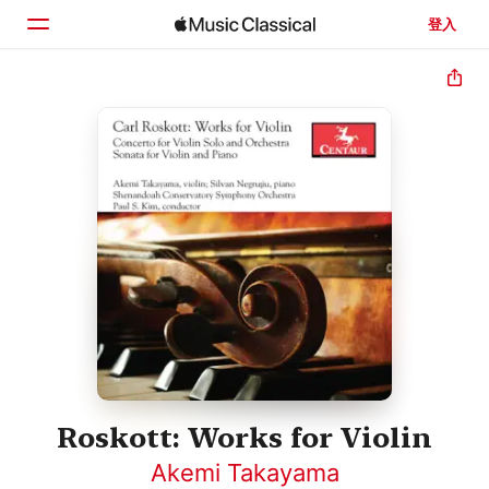
登入
首頁
瀏覽
搜尋
Roskott: Works for Violin
Akemi Takayama