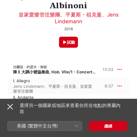
Albinoni
皇家愛樂管弦樂團
、
平夏斯・祖克曼
、
Jens
Lindemann
2018
試聽
法蘭茲・約瑟夫・海頓
15:03
降 E 大調小號協奏曲, Hob. VIIe/1・Concerto per il clarino
I. Allegro
6:37
Jens Lindemann
、
平夏斯・祖克曼
、
皇家愛
樂管弦樂團
II. Andante
3:46
Jens Lindemann
、
皇家愛樂管弦樂團
、
平夏
選擇另一個國家或地區來查看你所在地點的專屬內
斯・祖克曼
容
III. Allegro
4:39
Jens Lindemann
、
皇家愛樂管弦樂團
、
平夏
斯・祖克曼
美國 (繁體中文台灣)
繼續
約翰 · 威廉 · 赫戴爾