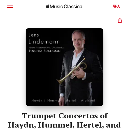
登入
首頁
瀏覽
搜尋
Trumpet Concertos of
Haydn, Hummel, Hertel, and