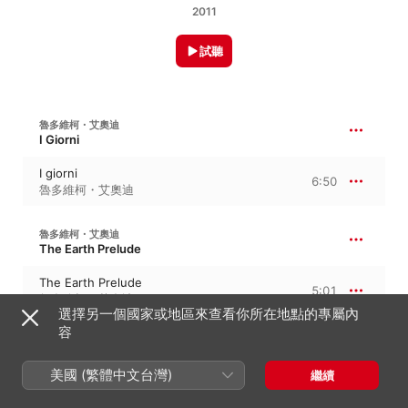
2011
試聽
魯多維柯・艾奧迪
I Giorni
I giorni
6:50
魯多維柯・艾奧迪
魯多維柯・艾奧迪
The Earth Prelude
The Earth Prelude
5:01
魯多維柯・艾奧迪
選擇另一個國家或地區來查看你所在地點的專屬內
容
魯多維柯・艾奧迪
海浪
美國 (繁體中文台灣)
繼續
Le onde
5:36