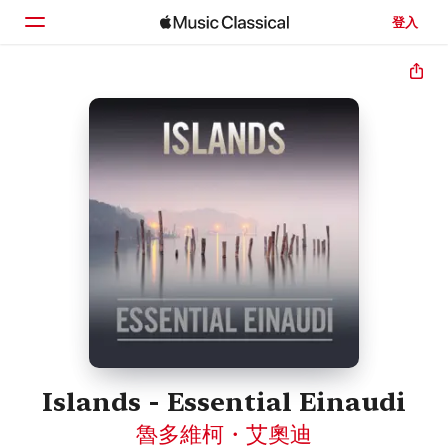
登入
首頁
瀏覽
搜尋
Islands - Essential Einaudi
魯多維柯・艾奧迪