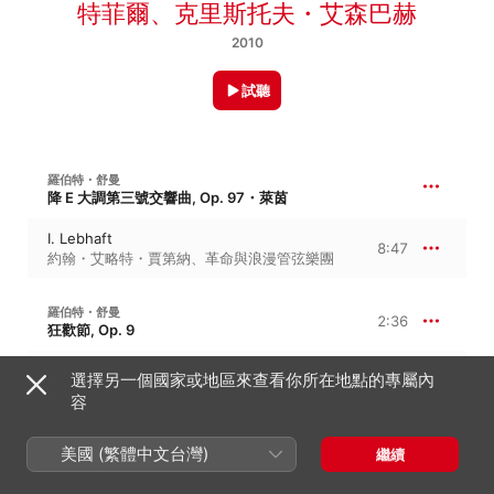
特菲爾
、
克里斯托夫・艾森巴赫
2010
試聽
羅伯特・舒曼
降 E 大調第三號交響曲, Op. 97・萊茵
I. Lebhaft
8:47
約翰・艾略特・賈第納
、
革命與浪漫管弦樂團
羅伯特・舒曼
2:36
狂歡節, Op. 9
XI. Chiarina
選擇另一個國家或地區來查看你所在地點的專屬內
0:51
尼爾森 · 弗萊里
容
XII. Chopin
1:14
尼爾森 · 弗萊里
美國 (繁體中文台灣)
繼續
XIII. Estrella