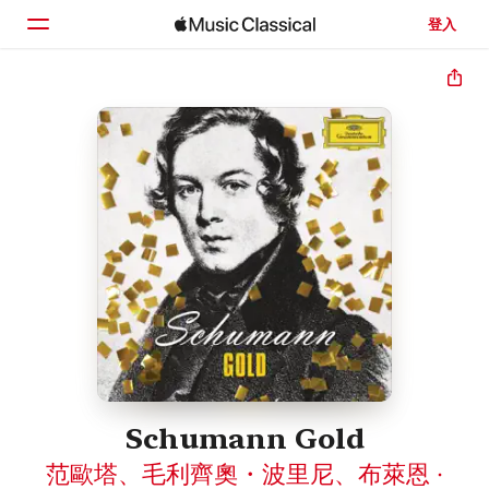
登入
首頁
瀏覽
搜尋
Schumann Gold
范歐塔
、
毛利齊奧・波里尼
、
布萊恩 ·