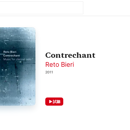
Contrechant
Reto Bieri
2011
試聽