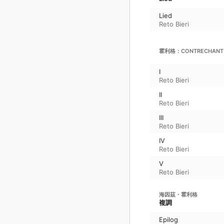
Lied
Reto Bieri
霍利格：CONTRECHANT
I
Reto Bieri
II
Reto Bieri
III
Reto Bieri
IV
Reto Bieri
V
Reto Bieri
海因茲・霍利格
複調
Epilog