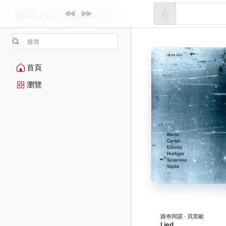
搜尋
首頁
瀏覽
路奇阿諾 · 貝里歐
Lied