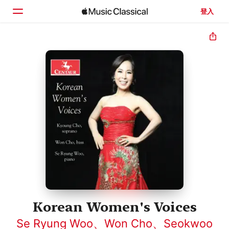
登入
首頁
瀏覽
搜尋
Korean Women's Voices
Se Ryung Woo
、
Won Cho
、
Seokwoo