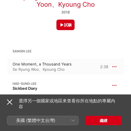
Yoon
、
Kyoung Cho
2018
試聽
SANGIN LEE
One Moment, a Thousand Years
2:38
Se Ryung Woo
、
Kyoung Cho
HAE-SUNG LEE
Sickbed Diary
Sickbed Diary
選擇另一個國家或地區來查看你所在地點的專屬內
3:41
Won Cho
、
Se Ryung Woo
容
美國 (繁體中文台灣)
繼續
YOUNG-JA LEE