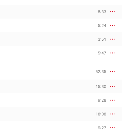
8:33
5:24
3:51
5:47
52:35
15:30
9:28
18:08
9:27