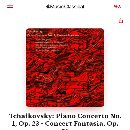
登入
首頁
瀏覽
搜尋
Tchaikovsky: Piano Concerto No.
1, Op. 23 - Concert Fantasia, Op.