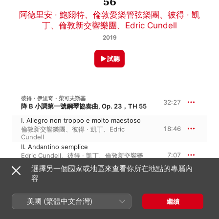
56
阿德里安 · 鮑爾特
、
倫敦愛樂管弦樂團
、
彼得 · 凱
丁
、
倫敦新交響樂團
、
Edric Cundell
2019
試聽
彼得・伊里奇・柴可夫斯基
32:27
降 B 小調第一號鋼琴協奏曲, Op. 23，TH 55
I. Allegro non troppo e molto maestoso
18:46
倫敦新交響樂團
、
彼得 · 凱丁
、
Edric
Cundell
II. Andantino semplice
7:07
Edric Cundell
、
彼得 · 凱丁
、
倫敦新交響樂
團
選擇另一個國家或地區來查看你所在地點的專屬內
III. Allegro con fuoco
容
6:33
Edric Cundell
、
彼得 · 凱丁
、
倫敦新交響樂
團
美國 (繁體中文台灣)
繼續
彼得・伊里奇・柴可夫斯基
42:14
G 大調音樂會幻想曲, Op. 56，TH 61