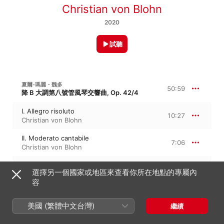
Christian von Blohn
2020
試聽
夏爾-瑪麗・魏多
50:59
降 B 大調第八號管風琴交響曲, Op. 42/4
I. Allegro risoluto
10:27
Christian von Blohn
II. Moderato cantabile
7:06
Christian von Blohn
III. Allegro
5:11
選擇另一個國家或地區來查看你所在地點的專屬內
Christian von Blohn
容
IV. Variations. Andante
12:08
Christian von Blohn
美國 (繁體中文台灣)
繼續
V. Adagio
9:09