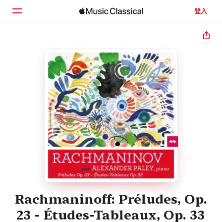
登入
首頁
瀏覽
搜尋
Rachmaninoff: Préludes, Op.
23 - Études-Tableaux, Op. 33