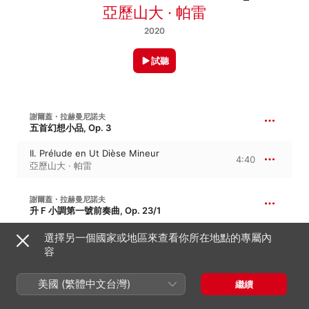
亞歷山大 · 帕雷
2020
試聽
謝爾蓋・拉赫曼尼諾夫
五首幻想小品, Op. 3
II. Prélude en Ut Dièse Mineur
4:40
亞歷山大 · 帕雷
謝爾蓋・拉赫曼尼諾夫
升 F 小調第一號前奏曲, Op. 23/1
I. Largo en Fa Dièse Mineur
選擇另一個國家或地區來查看你所在地點的專屬內
5:11
亞歷山大 · 帕雷
容
美國 (繁體中文台灣)
謝爾蓋・拉赫曼尼諾夫
繼續
降 B 大調第二號前奏曲, Op. 23/2