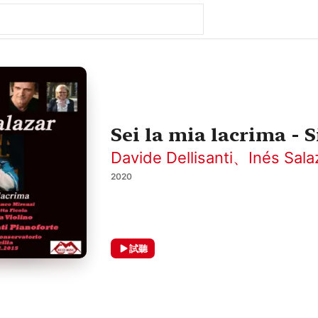
Sei la mia lacrima - 
Davide Dellisanti
、
Inés Sala
2020
試聽