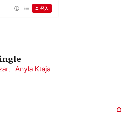
登入
Single
zar
、
Anyla Ktaja