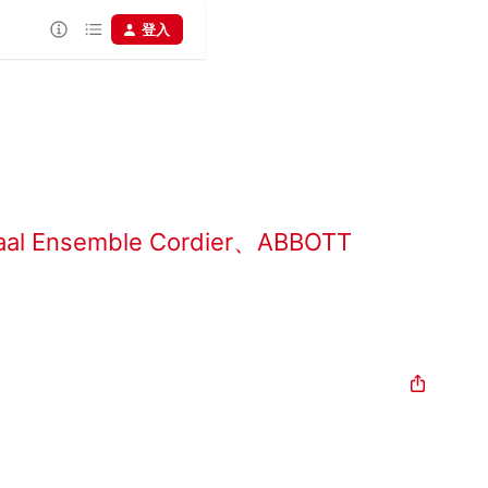
登入
aal Ensemble Cordier
、
ABBOTT