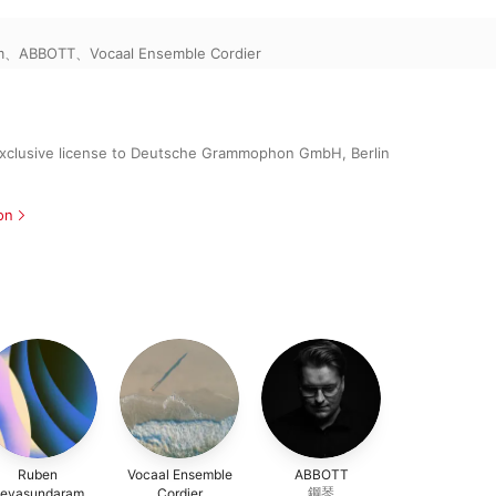
m
、
ABBOTT
、
Vocaal Ensemble Cordier
xclusive license to Deutsche Grammophon GmbH, Berlin
on
Ruben
Vocaal Ensemble
ABBOTT
鋼琴
eyasundaram
Cordier