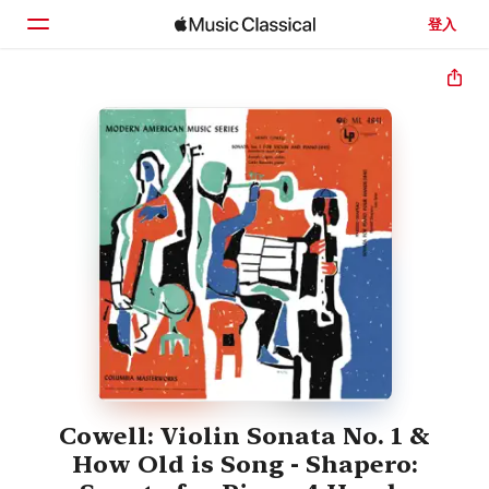
登入
首頁
瀏覽
搜尋
Cowell: Violin Sonata No. 1 &
How Old is Song - Shapero: