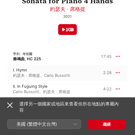
Sonata for Piano 4 Hands
約瑟夫 · 席格提
2021
試聽
亨利 · 考埃爾
17:45
奏鳴曲, HC 225
I. Hymn
2:28
約瑟夫 · 席格提
、
Carlo Bussotti
II. In Fuguing Style
4:22
Carlo Bussotti
、
約瑟夫 · 席格提
III. Ballad
選擇另一個國家或地區來查看你所在地點的專屬內
3:28
Carlo Bussotti
、
約瑟夫 · 席格提
容
IV. Jig
2:08
美國 (繁體中文台灣)
繼續
約瑟夫 · 席格提
、
Carlo Bussotti