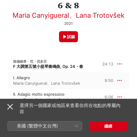
6 & 8
Maria Canyigueral
、
Lana Trotovšek
2021
試聽
路德維希・范・貝多芬
24:13
F 大調第五號小提琴奏鳴曲, Op. 24・春
I. Allegro
9:50
Maria Canyigueral
、
Lana Trotovšek
II. Adagio molto espressivo
6:06
Lana Trotovšek
、
Maria Canyigueral
選擇另一個國家或地區來查看你所在地點的專屬內
III. Scherzo. Allegro molto
容
1:18
Lana Trotovšek
、
Maria Canyigueral
美國 (繁體中文台灣)
繼續
IV. Rondo. Allegro ma non troppo
6:58
Maria Canyigueral
、
Lana Trotovšek