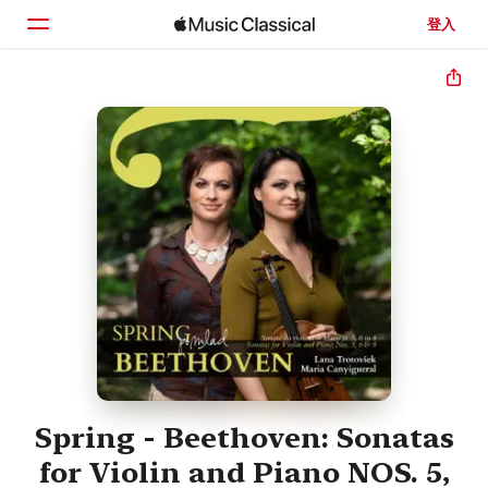
登入
首頁
瀏覽
搜尋
Spring - Beethoven: Sonatas
for Violin and Piano NOS. 5,