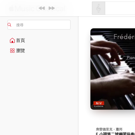
搜尋
首頁
瀏覽
弗雷德里克・蕭邦
F 小調第二號鋼琴協奏曲, 