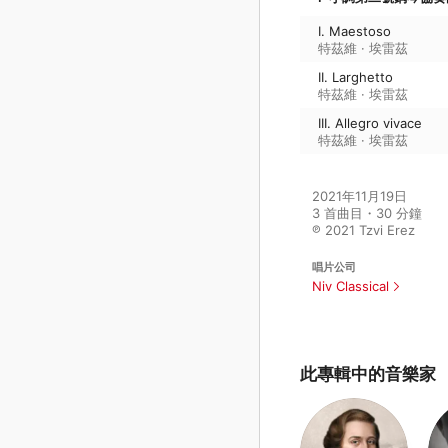
I. Maestoso
特茲維 · 埃雷茲
II. Larghetto
特茲維 · 埃雷茲
III. Allegro vivace
特茲維 · 埃雷茲
2021年11月19日

3 首曲目・30 分鐘

℗ 2021 Tzvi Erez
唱片公司
Niv Classical
此專輯中的音樂家