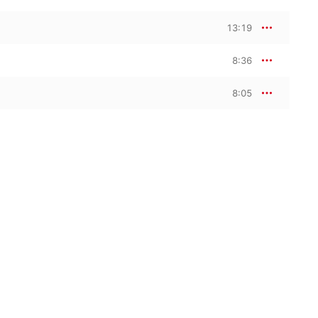
13:19
8:36
8:05