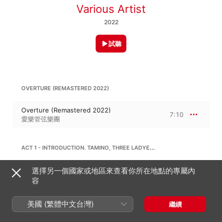
Various Artist
2022
試聽
OVERTURE (REMASTERED 2022)
Overture (Remastered 2022)
7:10
愛樂管弦樂團
ACT 1 - INTRODUCTION. TAMINO, THREE LADYES (REMASTERED 2022)
Act 1 - Introduction. Tamino, Three ladyes
選擇另一個國家或地區來查看你所在地點的專屬內
(Remastered 2022)
6:49
容
伊莉莎白 · 施瓦茲科芙
、
瑪格 · 霍芙根
、
克麗
絲塔・露德薇希
、
Nicolay Gedda
美國 (繁體中文台灣)
繼續
ACT 1 - PAPAGENO SONG (REMASTERED 2022)