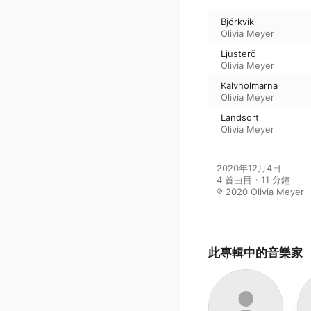
Björkvik
Olivia Meyer
Ljusterö
Olivia Meyer
Kalvholmarna
Olivia Meyer
Landsort
Olivia Meyer
2020年12月4日

4 首曲目・11 分鐘

℗ 2020 Olivia Meyer
此專輯中的音樂家