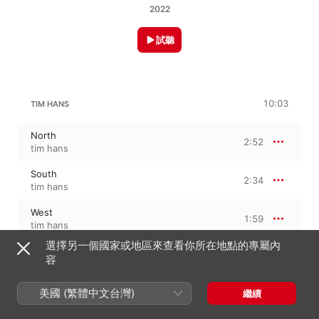
2022
試聽
10:03
TIM HANS
North
2:52
tim hans
South
2:34
tim hans
West
1:59
tim hans
選擇另一個國家或地區來查看你所在地點的專屬內
East
2:38
容
tim hans
美國 (繁體中文台灣)
繼續
2022年4月1日
