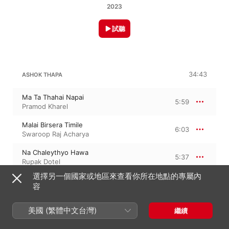
2023
試聽
34:43
ASHOK THAPA
Ma Ta Thahai Napai
5:59
Pramod Kharel
Malai Birsera Timile
6:03
Swaroop Raj Acharya
Na Chaleythyo Hawa
5:37
Rupak Dotel
選擇另一個國家或地區來查看你所在地點的專屬內
Mero Pahilo Prem
4:14
容
Rupak Dotel
Aauna Sani Chhewaima
美國 (繁體中文台灣)
繼續
4:10
Roj Bahadur Moktan