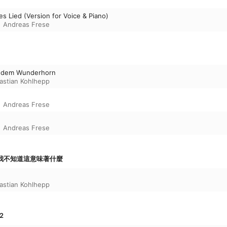
es Lied (Version for Voice & Piano)
、
Andreas Frese
it dem Wunderhorn
astian Kohlhepp
、
Andreas Frese
、
Andreas Frese
3・我不知道這意味著什麼
astian Kohlhepp
2