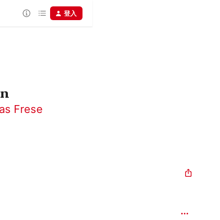
登入
en
as Frese