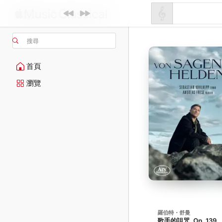
搜尋
首頁
瀏覽
羅伯特・舒曼
歌手的詛咒, Op. 139