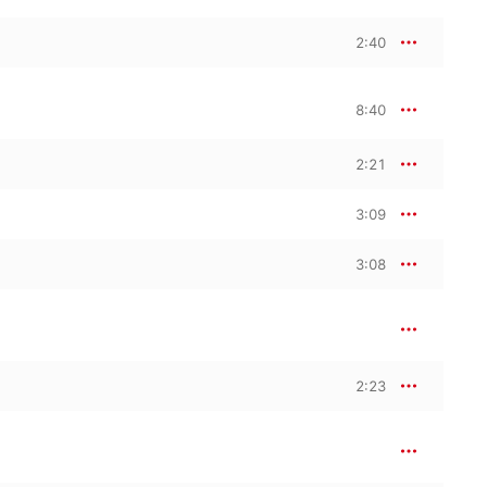
2:40
8:40
2:21
3:09
3:08
2:23