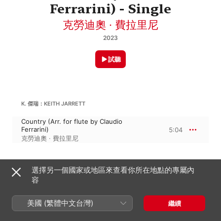
Ferrarini) - Single
克勞迪奧 · 費拉里尼
2023
試聽
K. 傑瑞：KEITH JARRETT
Country (Arr. for flute by Claudio
Ferrarini)
5:04
克勞迪奧 · 費拉里尼
2023年9月12日

選擇另一個國家或地區來查看你所在地點的專屬內
1 首曲目・5 分鐘

容
℗ 2023 Arte Sonora
美國 (繁體中文台灣)
繼續