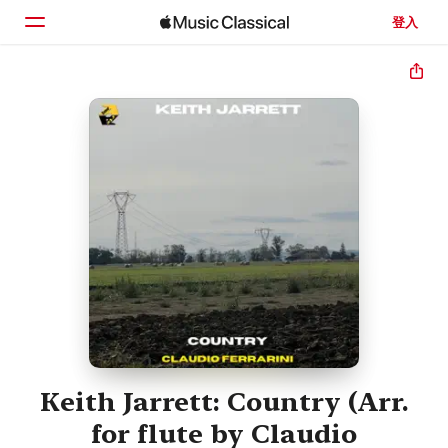
登入
首頁
瀏覽
搜尋
Keith Jarrett: Country (Arr.
for flute by Claudio