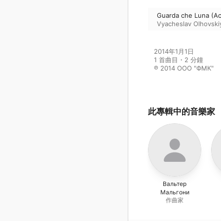
Guarda che Luna (Ac
Vyacheslav Olhovski
2014年1月1日

1 首曲目・2 分鐘

℗ 2014 ООО "ФМК"
此專輯中的音樂家
Вальтер
Мальгони
作曲家