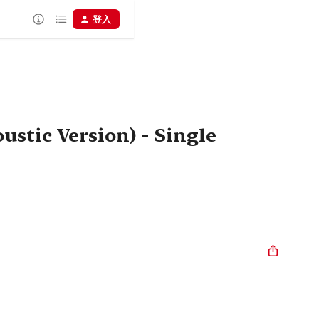
登入
stic Version) - Single