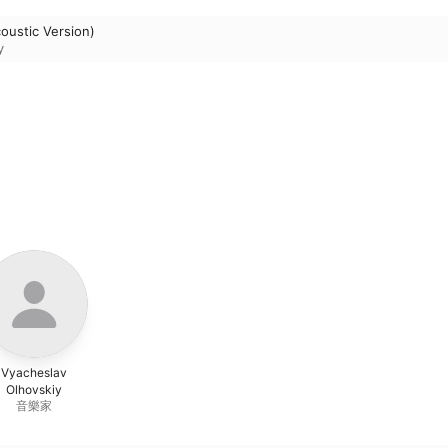
oustic Version)
y
Vyacheslav
Olhovskiy
音樂家