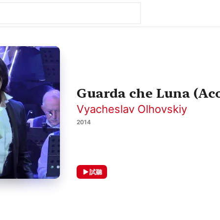
Guarda che Luna (Acou
Vyacheslav Olhovskiy
2014
試聽