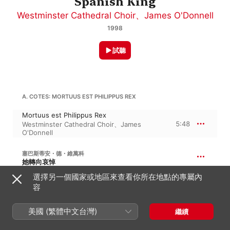
Spanish King
Westminster Cathedral Choir
、
James O'Donnell
1998
試聽
A. COTES: MORTUUS EST PHILIPPUS REX
Mortuus est Philippus Rex
5:48
Westminster Cathedral Choir
、
James
O'Donnell
塞巴斯蒂安・德・維萬科
她轉向哀悼
選擇另一個國家或地區來查看你所在地點的專屬內
Versa est in luctum
5:55
James O'Donnell
、
Westminster Cathedral
容
Choir
美國 (繁體中文台灣)
繼續
DE LAS INFANTAS: QUASI STELLA MATUTINA