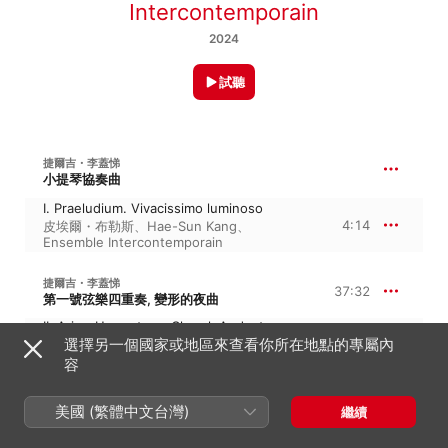
Intercontemporain
2024
試聽
捷爾吉・李蓋悌
小提琴協奏曲
I. Praeludium. Vivacissimo luminoso
4:14
皮埃爾・布勒斯
、
Hae-Sun Kang
、
Ensemble Intercontemporain
捷爾吉・李蓋悌
37:32
第一號弦樂四重奏, 變形的夜曲
II. Aria - Hoquetus - Choral. Andante con
moto
選擇另一個國家或地區來查看你所在地點的專屬內
7:41
皮埃爾・布勒斯
、
Ensemble
容
Intercontemporain
、
Hae-Sun Kang
III. Intermezzo. Presto fluido
美國 (繁體中文台灣)
2:16
繼續
Ensemble Intercontemporain
、
皮埃爾・布
勒斯
、
Hae-Sun Kang