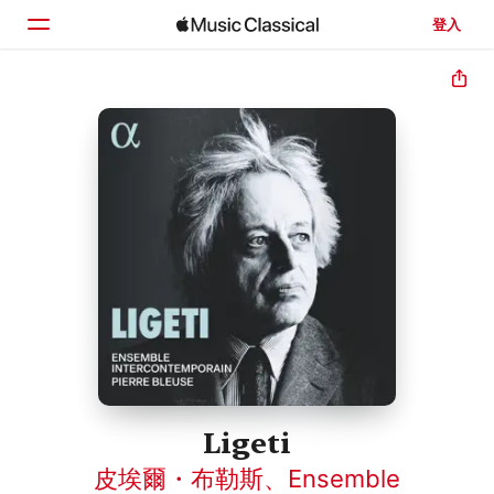
登入
首頁
瀏覽
搜尋
Ligeti
皮埃爾・布勒斯
、
Ensemble