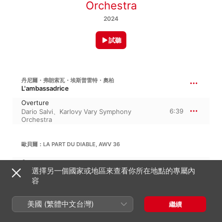
Orchestra
2024
試聽
丹尼爾・弗朗索瓦・埃斯普雷特・奧柏
L'ambassadrice
Overture
6:39
Dario Salvi
、
Karlovy Vary Symphony
Orchestra
歐貝爾：LA PART DU DIABLE, AWV 36
Overture
選擇另一個國家或地區來查看你所在地點的專屬內
7:57
Dario Salvi
、
Karlovy Vary Symphony
Orchestra
容
丹尼爾・弗朗索瓦・埃斯普雷特・奧柏
美國 (繁體中文台灣)
繼續
Haydée, ou Le secret
Overture