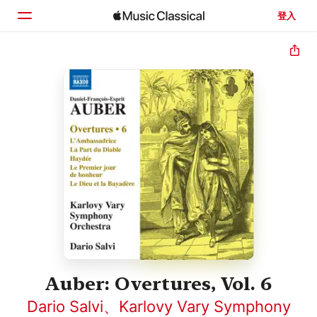
登入
首頁
瀏覽
搜尋
Auber: Overtures, Vol. 6
Dario Salvi
、
Karlovy Vary Symphony