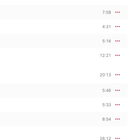
7:58
4:31
5:16
12:21
20:13
5:46
5:33
8:54
26:12