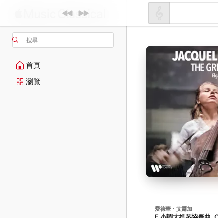
搜尋
首頁
瀏覽
愛德華・艾爾加
E 小調大提琴協奏曲, Op