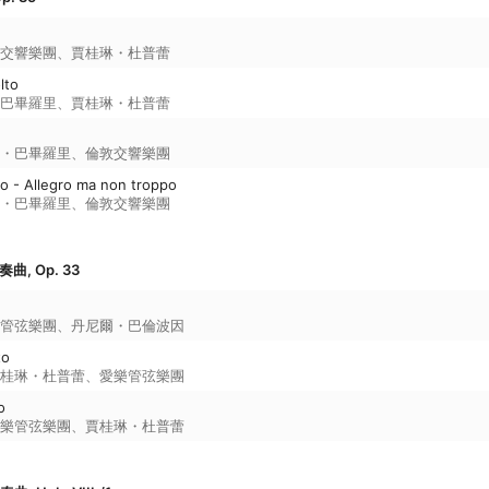
交響樂團
、
賈桂琳・杜普蕾
lto
巴畢羅里
、
賈桂琳・杜普蕾
・巴畢羅里
、
倫敦交響樂團
to - Allegro ma non troppo
・巴畢羅里
、
倫敦交響樂團
, Op. 33
管弦樂團
、
丹尼爾・巴倫波因
to
桂琳・杜普蕾
、
愛樂管弦樂團
o
樂管弦樂團
、
賈桂琳・杜普蕾