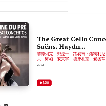
The Great Cello Conce
Saëns, Haydn...
菲德列克・戴流士
、
路易吉・鮑凱利尼
夫・海頓
、
安東寧・德弗札克
、
愛德華
2023
試聽
. 85