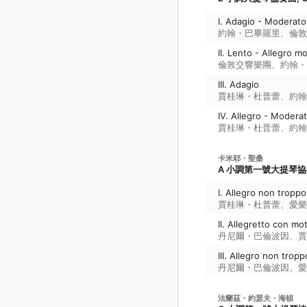
I. Adagio - Moderato
約翰・巴畢羅里
、
倫敦
II. Lento - Allegro mo
倫敦交響樂團
、
約翰・
III. Adagio
賈桂琳・杜普蕾
、
約翰
IV. Allegro - Modera
賈桂琳・杜普蕾
、
約翰
卡米耶・聖桑
A 小調第一號大提琴協奏曲
I. Allegro non troppo
賈桂琳・杜普蕾
、
愛樂
II. Allegretto con mo
丹尼爾・巴倫波因
、
賈
III. Allegro non tropp
丹尼爾・巴倫波因
、
愛
法蘭茲・約瑟夫・海頓