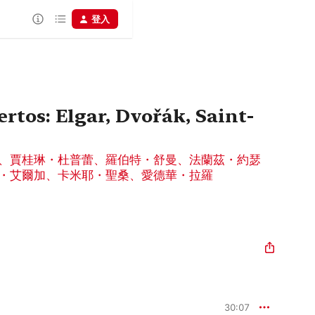
登入
rtos: Elgar, Dvořák, Saint-
、
賈桂琳・杜普蕾
、
羅伯特・舒曼
、
法蘭茲・約瑟
・艾爾加
、
卡米耶・聖桑
、
愛德華・拉羅
30:07