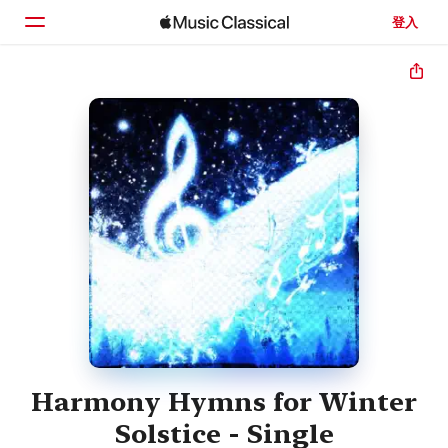
登入
首頁
瀏覽
搜尋
Harmony Hymns for Winter
Solstice - Single