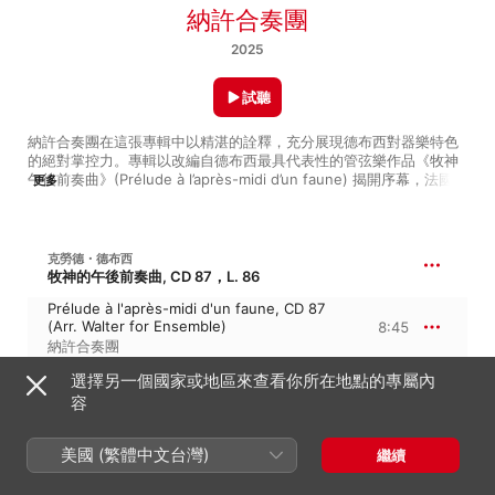
納許合奏團
2025
試聽
納許合奏團在這張專輯中以精湛的詮釋，充分展現德布西對器樂特色
的絕對掌控力。專輯以改編自德布西最具代表性的管弦樂作品《牧神
午後前奏曲》(Prélude à l’après-midi d’un faune) 揭開序幕，法國雙
更多
簧管演奏家 David Walter 的版本突顯了木管樂器的細膩音色，豎琴與
鐃鈸的聲響更為作品增添迷人的氛圍。這首序曲也巧妙鋪陳了專輯中
的另一亮點——德布西最後完成的《小提琴奏鳴曲》，其開場和弦與
前作結尾形成奇妙的呼應，展示了德布西的音樂深度。

克勞德・德布西
牧神的午後前奏曲, CD 87，L. 86
專輯的核心是 Philippa Davis (長笛)、Lawrence Power (中提琴) 與 
Prélude à l'après-midi d'un faune, CD 87
Lucy Wakeford (豎琴) 三人組帶來的《長笛、中提琴與豎琴奏鳴
(Arr. Walter for Ensemble)
8:45
曲》。作品展現德布西對音色的敏銳洞察，特別是中提琴的表現力與
納許合奏團
豐富音色，在 Power 的演奏中被推向極致。緊接著，專輯帶來引人
入勝的《大提琴奏鳴曲》，而壓軸的《弦樂四重奏》以活力四射、節
選擇另一個國家或地區來查看你所在地點的專屬內
奏跳躍的第二樂章，為專輯畫下完美句點。
克勞德・德布西
13:59
容
G 小調小提琴奏鳴曲, CD 148，L. 140
I. Allegro vivo
美國 (繁體中文台灣)
繼續
5:16
納許合奏團